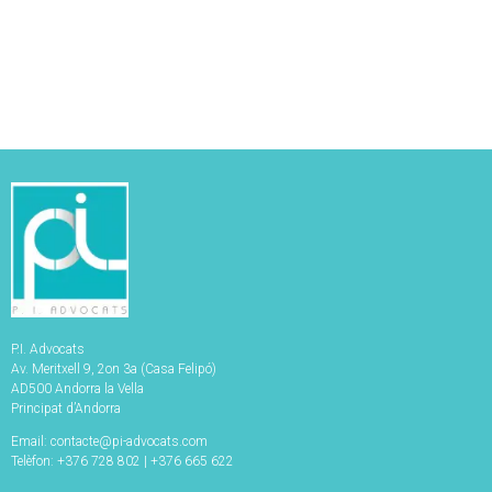
P.I. Advocats
Av. Meritxell 9, 2on 3a (Casa Felipó)
AD500 Andorra la Vella
Principat d’Andorra
Email: contacte@pi-advocats.com
Telèfon: +376 728 802 | +376 665 622