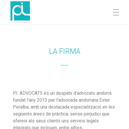
INICI
PI Advocats
Dret de la Unió Europea
LA FIRMA
LA FIRMA
EQUIP
P.I. ADVOCATS és un despatx d’advocats andorrà
fundat l’any 2013 per l’advocada andorrana Ester
Ester Peralba Garcia
CONTACTA
Peralba, amb una destacada especialització en les
següents àrees de pràctica, sense perjudici que
Margarita Bértolo Fontenla
ofereix als seus clients uns serveis legals
integrals que inclouen, entre altres,
CATALÀ