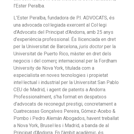
l’Ester Peralba.
L’Ester Peralba, fundadora de P.I. ADVOCATS, és
una advocada col·legiada exercent al Col·legi
d’Advocats del Principat d’Andorra, amb 25 anys
d’experiència professional. És llicenciada en dret
per la Universitat de Barcelona,
juris doctor
per la
Universitat de Puerto Rico, màster en dret dels
negocis i del comerç internacional per la Fordham
University de Nova York, titulada com a
especialista en noves tecnologies i propietat
intel·lectual i industrial per la Universitat San Pablo
CEU de Madrid, i agent de patents a Andorra.
Professionalment, s’ha format en despatxos
d’advocats de reconegut prestigi, concretament a
Cuatrecasas Gonçalves Pereira, Gómez-Acebo &
Pombo i Pedro Alemán Abogados, havent treballat
a Nova York, Brusel·les i Madrid, a banda de al
Principat d’Andorra. En l’àmbit acadèmic, és