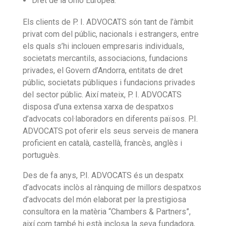
Dret de la Unió Europea.
Els clients de P. I. ADVOCATS són tant de l’àmbit
privat com del públic, nacionals i estrangers, entre
els quals s’hi inclouen empresaris individuals,
societats mercantils, associacions, fundacions
privades, el Govern d’Andorra, entitats de dret
públic, societats públiques i fundacions privades
del sector públic. Així mateix, P. I. ADVOCATS
disposa d’una extensa xarxa de despatxos
d’advocats col·laboradors en diferents països. P.I.
ADVOCATS pot oferir els seus serveis de manera
proficient en català, castellà, francès, anglès i
portuguès.
Des de fa anys, P.I. ADVOCATS és un despatx
d’advocats inclòs al rànquing de millors despatxos
d’advocats del món elaborat per la prestigiosa
consultora en la matèria “Chambers & Partners”,
així com també hi està inclosa la seva fundadora,