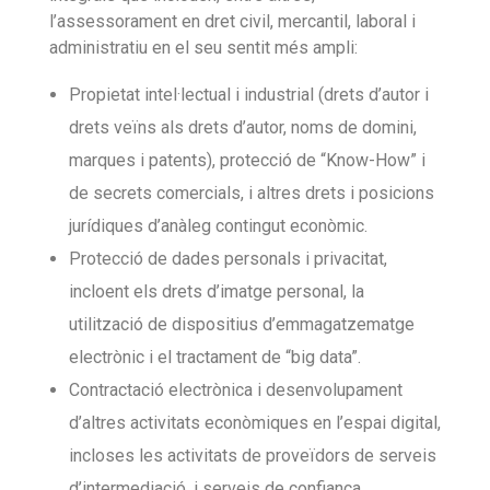
Miguel Ángel Rodríguez Santana
l’assessorament en dret civil, mercantil, laboral i
administratiu en el seu sentit més ampli:
Clàudia París Casanovas
Español
Propietat intel·lectual i industrial (drets d’autor i
drets veïns als drets d’autor, noms de domini,
marques i patents), protecció de “Know-How” i
de secrets comercials, i altres drets i posicions
jurídiques d’anàleg contingut econòmic.
Protecció de dades personals i privacitat,
incloent els drets d’imatge personal, la
utilització de dispositius d’emmagatzematge
electrònic i el tractament de “big data”.
Contractació electrònica i desenvolupament
d’altres activitats econòmiques en l’espai digital,
incloses les activitats de proveïdors de serveis
d’intermediació, i serveis de confiança