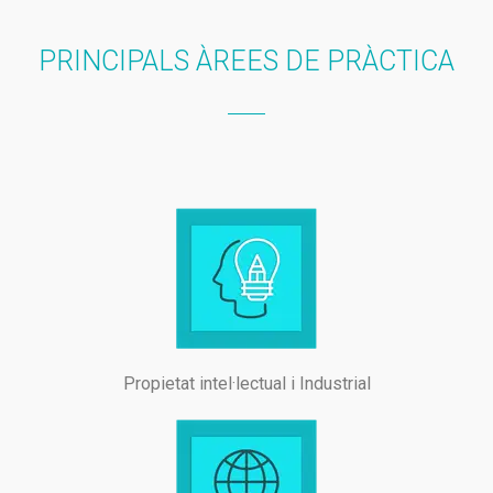
Miguel Ángel Rodríguez Santana
Clàudia París Casanovas
PRINCIPALS ÀREES DE PRÀCTICA
Español
Propietat intel·lectual i Industrial