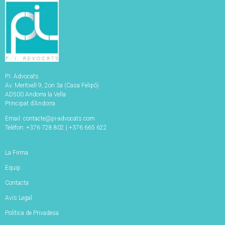
P.I. Advocats
Av. Meritxell 9, 2on 3a (Casa Felipó)
AD500 Andorra la Vella
Principat d’Andorra
Email: contacte@pi-advocats.com
Telèfon: +376 728 802 | +376 665 622
La Firma
Equip
Contacta
Avís Legal
Política de Privadesa