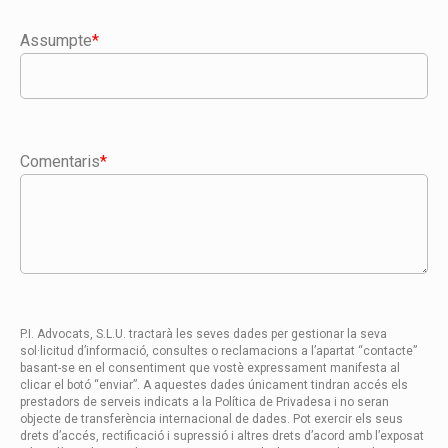
Assumpte
*
Comentaris
*
P.I. Advocats, S.L.U. tractarà les seves dades per gestionar la seva
sol·licitud d’informació, consultes o reclamacions a l’apartat “contacte”
basant-se en el consentiment que vostè expressament manifesta al
clicar el botó “enviar”. A aquestes dades únicament tindran accés els
prestadors de serveis indicats a la Política de Privadesa i no seran
objecte de transferència internacional de dades. Pot exercir els seus
drets d’accés, rectificació i supressió i altres drets d’acord amb l’exposat