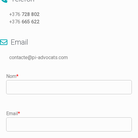
+376
728 802
+376
665 622
Email
contacte@pi-advocats.com
Nom
*
Email
*