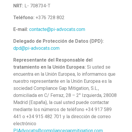
Miguel Ángel Rodríguez Santana
NRT:
L- 708734-T
Clàudia París Casanovas
Teléfono:
+376 728 802
Català
E-mail:
contacte@pi-advocats.com
Delegado de Protección de Datos (DPD):
dpd@pi-advocats.com
Representante del Responsable del
tratamiento en la Unión Europea:
Si usted se
encuentra en la Unión Europea, lo informamos que
nuestro representante en la Unión Europea es la
sociedad Compliance Gap Mitigation, S.L.,
domiciliada en C/ Ferraz, 28 – 2° Izquierda, 28008
Madrid (España), la cual usted puede contactar
mediante los números de teléfono +34 917 589
441 o +34 915 482 701 y la dirección de correo
electrónico
PIAdvocats@compliancegapmitigation.com
.