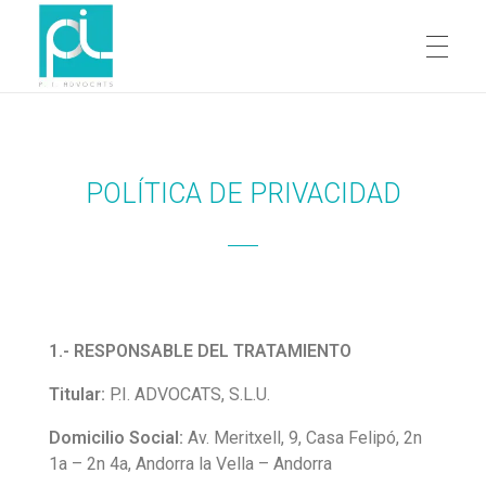
INICIO
PI Advocats
Derecho de la Unión Europea
POLÍTICA DE PRIVACIDAD
LA FIRMA
EQUIPO
1.- RESPONSABLE DEL TRATAMIENTO
Titular:
P.I. ADVOCATS, S.L.U.
Ester Peralba Garcia
CONTACTO
Domicilio Social:
Av. Meritxell, 9, Casa Felipó, 2n
Margarita Bértolo Fontenla
1a – 2n 4a, Andorra la Vella – Andorra
ESPAÑOL