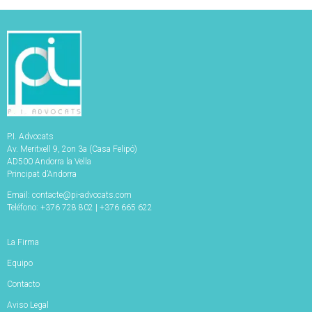
P.I. Advocats
Av. Meritxell 9, 2on 3a (Casa Felipó)
AD500 Andorra la Vella
Principat d’Andorra
Email: contacte@pi-advocats.com
Teléfono: +376 728 802 | +376 665 622
La Firma
Equipo
Contacto
Aviso Legal